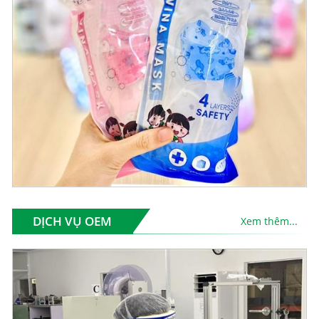
DỊCH VỤ OEM
Xem thêm...
đ