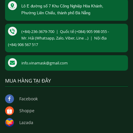
Lô E đường số 7 Khu Công Nghiệp Hòa Khánh,
Phường Liên Chiểu, thành phố Đà Nẵng
(+84)-236-3679-700 | Quốc tế (+084) 905 998 055 -
Mr. Hải (Whatsapp, Zalo, Viber, Line ...) | Nội địa
(+84) 906 567 517
info.vinamask@gmail.com
MUA HÀNG TẠI ĐÂY
Facebook
Shoppe
Lazada