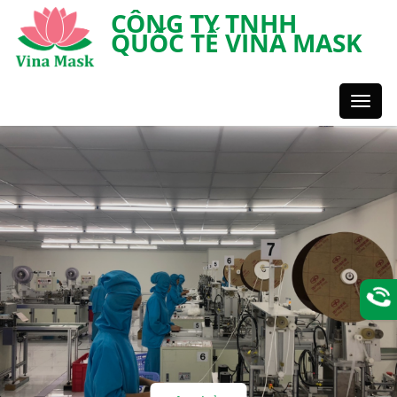
CÔNG TY TNHH
QUỐC TẾ VINA MASK
Toggl
Styles