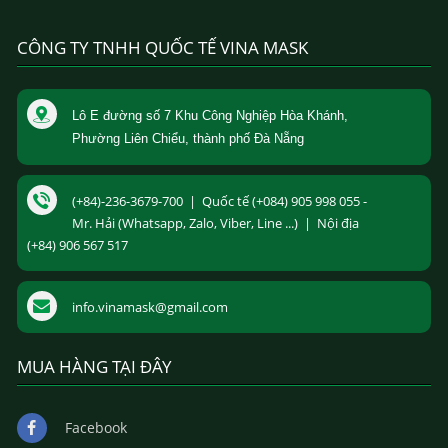
CÔNG TY TNHH QUỐC TẾ VINA MASK
Lô E đường số 7 Khu Công Nghiệp Hòa Khánh,
Phường Liên Chiểu, thành phố Đà Nẵng
(+84)-236-3679-700 | Quốc tế (+084) 905 998 055 -
Mr. Hải (Whatsapp, Zalo, Viber, Line ...) | Nội địa
(+84) 906 567 517
info.vinamask@gmail.com
MUA HÀNG TẠI ĐÂY
Facebook