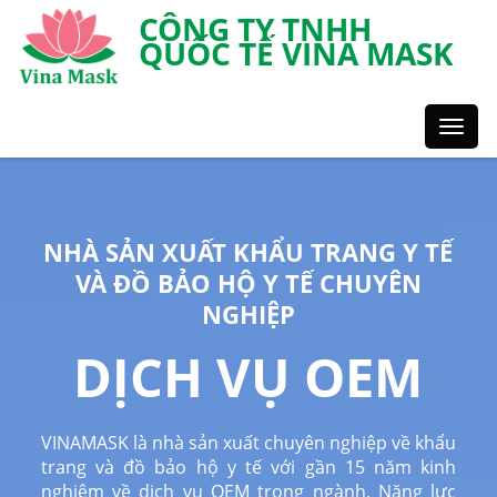
CÔNG TY TNHH
QUỐC TẾ VINA MASK
Toggl
Styles
NHÀ SẢN XUẤT KHẨU TRANG Y TẾ
VÀ ĐỒ BẢO HỘ Y TẾ CHUYÊN
NGHIỆP
DỊCH VỤ OEM
VINAMASK là nhà sản xuất chuyên nghiệp về khẩu
trang và đồ bảo hộ y tế với gần 15 năm kinh
nghiệm về dịch vụ OEM trong ngành. Năng lực