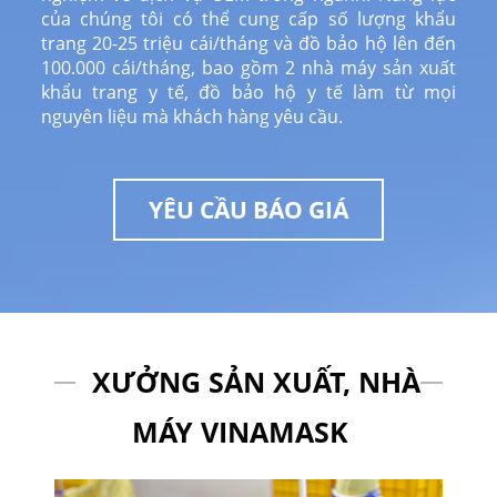
của chúng tôi có thể cung cấp số lượng khẩu
trang 20-25 triệu cái/tháng và đồ bảo hộ lên đến
100.000 cái/tháng, bao gồm 2 nhà máy sản xuất
khẩu trang y tế, đồ bảo hộ y tế làm từ mọi
nguyên liệu mà khách hàng yêu cầu.
YÊU CẦU BÁO GIÁ
XƯỞNG SẢN XUẤT, NHÀ
MÁY VINAMASK